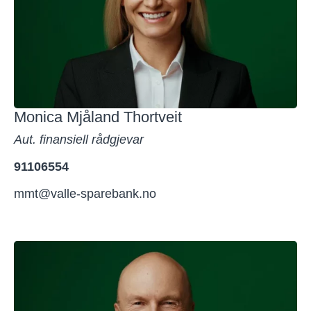
Monica Mjåland Thortveit
Aut. finansiell rådgjevar
91106554
mmt@valle-sparebank.no