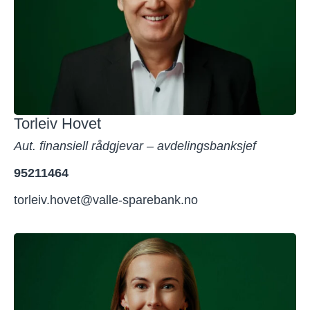
Torleiv Hovet
Aut. finansiell rådgjevar – avdelingsbanksjef
95211464
torleiv.hovet@valle-sparebank.no