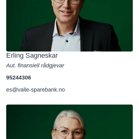
Erling Sagneskar
Aut. finansiell rådgjevar
95244306
es@valle-sparebank.no